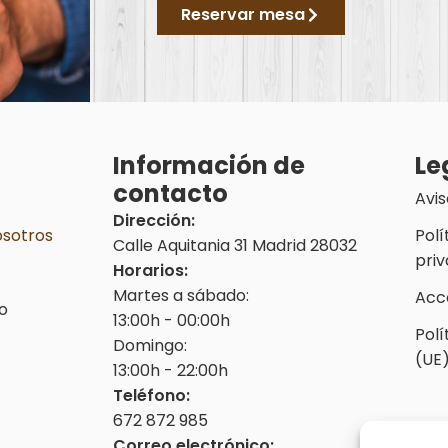
Reservar mesa
ú
Información de
Le
contacto
Avis
Dirección:
osotros
Polí
Calle Aquitania 31 Madrid 28032
pri
Horarios:
Martes a sábado:
Acce
o
13:00h - 00:00h
Polí
Domingo:
(UE
13:00h - 22:00h
Teléfono:
672 872 985
Correo electrónico: