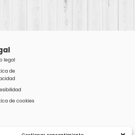
gal
o legal
tica de
vacidad
sibilidad
tica de cookies
)