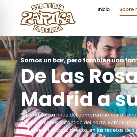
Inicio
Sobre 
Somos un bar, pero también una fam
De Las Ros
Madrid a s
Sidrería Zarika nace del compromiso por ofrecer
perder el sabor auténtico del norte. Somos un e
que cree en el trato directo, en las recetas de 