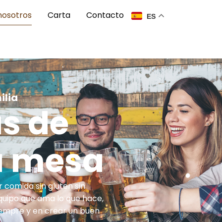
nosotros
Carta
Contacto
ES
ilia
as de
u mesa
 comida sin gluten sin
quipo que ama lo que hace,
siempre y en crear un buen